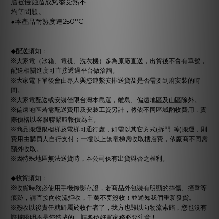
層被侵蝕造成烤盤受熱不
均等問題。
◆本產品耐熟度達250°C
◆
配送須知：
※
大家電（冰箱、電視、洗衣機）多為原廠直送，出貨後不會有單號，
配送相關進度可直接透過平台做洽詢。
※
大家電下單後會由專人與您連繫安排送貨及是否需要到府安裝的時
間。
※
大家電配送或安裝僅限台灣本島運，離島、偏遠地區及山區除外。
※
偏遠地區若需配送費用及安裝工資另計，將依不同區域酌收費用，實
際價格以客服聯繫時報價為主。
※
商品搬運限樓梯及電梯可通行處，如需以其它方式
拆門
等
搬運，則
(
..
)
費用由購買人自行支付；一樓以上無電梯需收取樓層費，依廠商不同需
額外收取。
※
因特殊地區無法送貨時，本公司保有出貨與否之權利。
◆
收貨須知：
※
收貨時務必使用手機錄影存證，若商品外包裝有明顯的摔傷、撞擊等
痕跡，請直接向物流拒收，千萬不要簽收！並通知我們重新發貨。
※
簽收以後責任就歸屬於收件者了，我方也難以向物流索賠，您也沒有
證據證明不是您造成的，請各位好買家務必要注意！