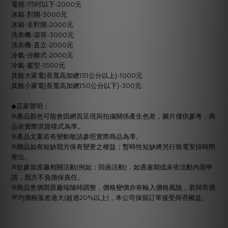
電視
吋以下
元
-75
-2000
冰箱
對開
元
-
-3000
冰箱
非對開
元
-
-2000
洗衣機
滾筒
元
-
-3000
洗衣機
直立
元
-
-2000
冷氣
分離式
元
-
-2000
冷氣
窗型
元
-
-1500
其餘大家電
長寬高加總
公分以上
元
(
151
)-1000
其餘小家電
長寬高加總
公分以下
元
(
150
)-300
◆
店家聲明：
※產品顏色可能會因網頁呈現與拍攝關係產生色差，圖片僅供參考，商
品依實際供貨樣式為準。
※產品文案若有變動敬請參照實際商品為準。
※贈品如有短缺我方保有變更之權益；暫時性短缺將另行致電安排時間
寄出。
※欲參加原廠相關活動
例如：回函活動
，如遇逾期或未依活動內容申
(
)
請，我方不負擔保責任。
※商品售價因原廠端隨時調整，價格變價亦有輸入價格風險，若與市價
平均價格落差過大
超過
以上
，本公司保留訂單接受與否權益。
(
20%
)