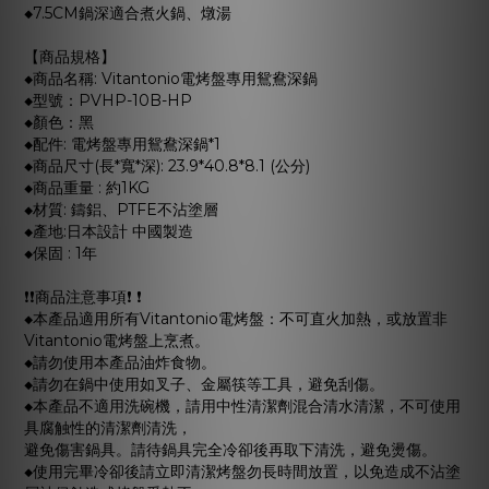
◆7.5CM鍋深適合煮火鍋、燉湯
【商品規格】
◆商品名稱: Vitantonio電烤盤專用鴛鴦深鍋
◆型號：PVHP-10B-HP
◆顏色：黑
◆配件: 電烤盤專用鴛鴦深鍋*1
◆商品尺寸(長*寬*深): 23.9*40.8*8.1 (公分)
◆商品重量 : 約1KG
◆材質: 鑄鋁、PTFE不沾塗層
◆產地:日本設計 中國製造
◆保固 : 1年
❗️❗️商品注意事項❗️ ❗️
◆本產品適用所有Vitantonio電烤盤：不可直火加熱，或放置非
Vitantonio電烤盤上烹煮。
◆請勿使用本產品油炸食物。
◆請勿在鍋中使用如叉子、金屬筷等工具，避免刮傷。
◆本產品不適用洗碗機，請用中性清潔劑混合清水清潔，不可使用
具腐触性的清潔劑清洗，
避免傷害鍋具。請待鍋具完全冷卻後再取下清洗，避免燙傷。
◆使用完畢冷卻後請立即清潔烤盤勿長時間放置，以免造成不沾塗