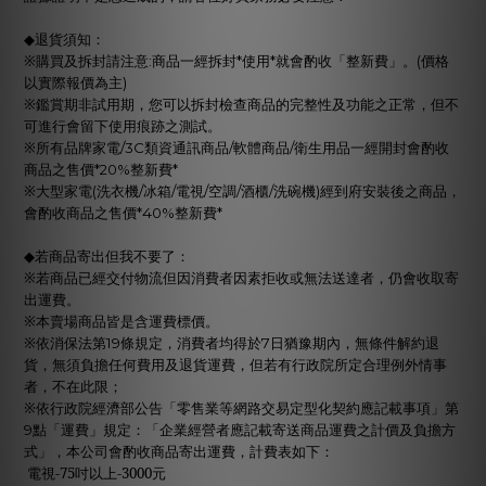
◆
退貨須知：
※購買及拆封請注意
商品一經拆封
使用
就會酌收「整新費」。
價格
:
*
*
(
以實際報價為主
)
※鑑賞期非試用期，您可以拆封檢查商品的完整性及功能之正常，但不
可進行會留下使用痕跡之測試。
※所有品牌家電
類資通訊商品
軟體商品
衛生用品一經開封會酌收
/3C
/
/
商品之售價
整新費
*20%
*
※大型家電
洗衣機
冰箱
電視
空調
酒櫃
洗碗機
經到府安裝後之商品，
(
/
/
/
/
/
)
會酌收商品之售價
整新費
*40%
*
◆
若商品寄出但我不要了：
※若商品已經交付物流但因消費者因素拒收或無法送達者，仍會收取寄
出運費。
※本賣場商品皆是含運費標價。
※依消保法第
條規定，消費者均得於
日猶豫期內，無條件解約退
19
7
貨，無須負擔任何費用及退貨運費，但若有行政院所定合理例外情事
者，不在此限；
※依行政院經濟部公告「零售業等網路交易定型化契約應記載事項」第
點「運費」規定：「企業經營者應記載寄送商品運費之計價及負擔方
9
式」，本公司會酌收商品寄出運費，計費表如下：
電視
-75
吋以上
-3000
元