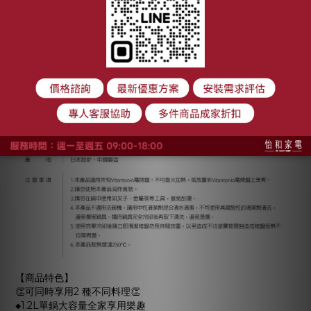
【商品特色】
👏可同時享用2 種不同料理👏
◆1.2L單鍋大容量全家享用樂趣