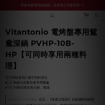
買多件家電找強老闆，比百貨公司更划算 >>
官網現金轉帳優惠 結帳輸【YHH02】再享2%優惠
買多件家電找強老闆，比百貨公司更划算 >>
Vitantonio 電烤盤專用鴛
鴦深鍋 PVHP-10B-
HP【可同時享用兩種料
理】
👏可同時享用2 種不同料理👏
◆1.2L單鍋大容量全家享用樂趣
◆7.5CM鍋深適合煮火鍋、燉湯
至
08/24 16:00
截止
全店，【爸氣父親節】全館滿額加碼再