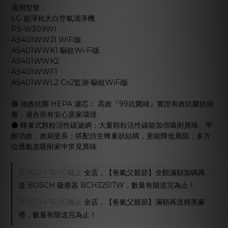
適用型號：
LG 超淨化大白空氣清淨機
PS-W309WI
AS401WWJ1 WiFi版
AS401WWK1 驅蚊Wi-Fi版
AS401WWK2
AS401WWF1
AS401WWL2 Co2監測-驅蚊WiFi版
🟢 強效抗菌 HEPA 濾芯： 高效『99抗菌綠』實證有效抗菌抗病
毒，適合所有安心居家環境
⚫️ 蜂巢式顆粒活性碳濾網：大量顆粒活性碳能加倍吸附異味、甲
醛功效，效期更長；搭配仿生蜂巢狀結構，更能降低風阻，多方
位透氣並吸附家中常見異味
至
08/24 16:00
截止
全店，【爸氣父親節】全館滿額加碼再
送 BOSCH 吸塵器 BCH3251TW，數量有限送完為止！
至
08/24 16:00
截止
全店，【爸氣父親節】滿額再送精美豪
禮，數量有限送完為止！