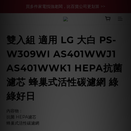
買多件家電找強老闆，比百貨公司更划算 >>
官網現金轉帳優惠 結帳輸【YHH02】再享2%優惠
買多件家電找強老闆，比百貨公司更划算 >>
雙入組 適用 LG 大白 PS-
W309WI AS401WWJ1
AS401WWK1 HEPA抗菌
濾芯 蜂巢式活性碳濾網 綠
綠好日
內容物：
抗菌 HEPA濾芯
蜂巢式活性碳濾網