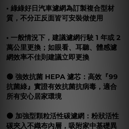
• 綠綠好日汽車濾網為訂製複合型材
質，不分正反面皆可安裝做使用
• 一般情況下，建議濾網行駛 1 年或 2
萬公里更換；如眼看、耳聽、體感濾
網效率不佳則建議立即更換
🟢 強效抗菌 HEPA 濾芯：高效『99
抗菌綠』實證有效抗菌抗病毒，適合
所有安心居家環境
⚫️ 加強型顆粒活性碳濾網：粉狀活性
碳夾入不織布內層，吸附家中基礎異