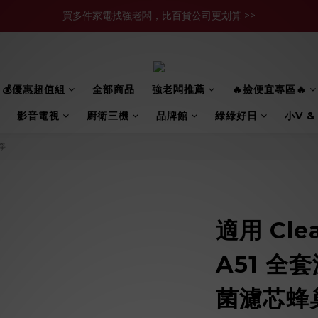
買多件家電找強老闆，比百貨公司更划算 >>
官網現金轉帳優惠 結帳輸【YHH02】再享2%優惠
買多件家電找強老闆，比百貨公司更划算 >>
💰優惠超值組
全部商品
強老闆推薦
🔥撿便宜專區🔥
影音電視
廚衛三機
品牌館
綠綠好日
小V &
立淨
適用 Cle
A51 全
菌濾芯蜂