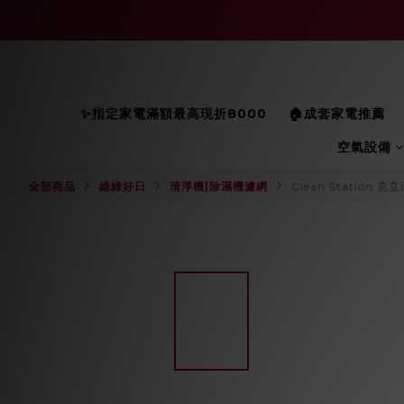
✨指定家電滿額最高現折8000
🏠成套家電推薦
空氣設備
全部商品
綠綠好日
清淨機|除濕機濾網
Clean Station 克