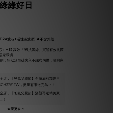
 綠綠好日
PA濾芯+活性碳濾網) ⚠️不含外殼
 濾芯：H13 高效『99抗菌綠』實證有效抗菌
居家環境
碳濾網：粉狀活性碳夾入不織布內層，吸附家
全店，【爸氣父親節】全館滿額加碼再
 BCH3251TW，數量有限送完為止！
全店，【爸氣父親節】滿額再送精美豪
止！
查看更多