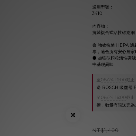
適用型號：
3410
內容物：
抗菌複合式活性碳濾網
🟢 強效抗菌 HEPA
毒，適合所有安心居家
⚫️ 加強型顆粒活性
中基礎異味
至
08/24 16:00
截止
送 BOSCH 吸塵器
至
08/24 16:00
截止
禮，數量有限送完為
NT$1,400