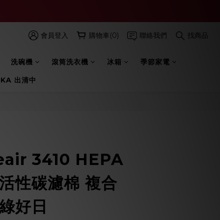
會員登入
購物車(0)
聯絡我們
找商品
洗碗機
滾筒洗衣機
冰箱
季節家電
 KA 出清中
立即購買
air 3410 HEPA
 活性碳濾棉 複合
綠綠好日