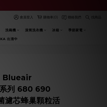
會員登入
購物車(0)
聯絡我們
找商品
洗碗機
滾筒洗衣機
冰箱
季節家電
 KA 出清中
立即購買
Blueair
0系列 680 690
抗菌濾芯蜂巢顆粒活