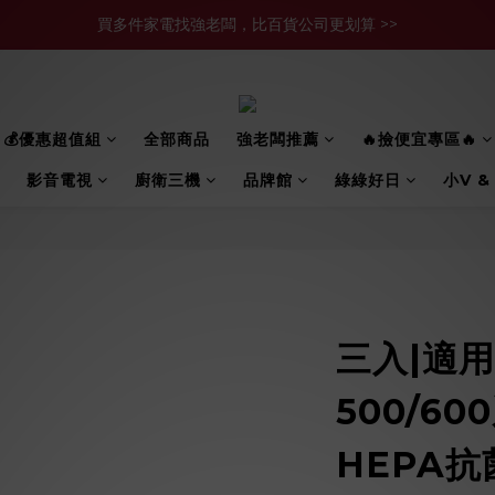
買多件家電找強老闆，比百貨公司更划算 >>
官網現金轉帳優惠 結帳輸【YHH02】再享2%優惠
買多件家電找強老闆，比百貨公司更划算 >>
💰優惠超值組
全部商品
強老闆推薦
🔥撿便宜專區🔥
影音電視
廚衛三機
品牌館
綠綠好日
小V &
三入|適用 
500/60
HEPA