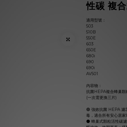
性碳 複
適用型號：
503
510B
550E
603
650E
680i
690
690i
AV501
內容物：
抗菌HEPA複合蜂巢顆
(一次需更換三片)
🟢 強效抗菌 HEPA
毒，適合所有安心居家
⚫️ 蜂巢式顆粒活性