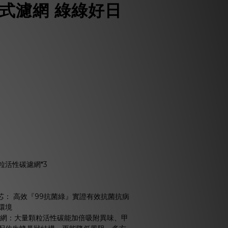
合式濾網 綠綠好日
粒活性碳濾網*3
 濾芯： 高效『99抗菌綠』實證有效抗菌抗病
環境
碳濾網：大量顆粒活性碳能加倍吸附異味、甲