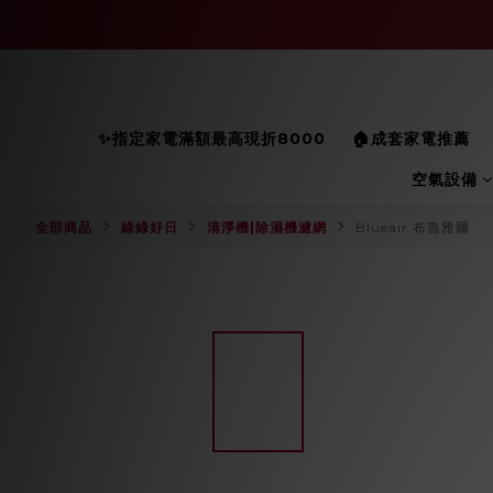
✨指定家電滿額最高現折8000
🏠成套家電推薦
空氣設備
全部商品
綠綠好日
清淨機|除濕機濾網
Blueair 布魯雅爾